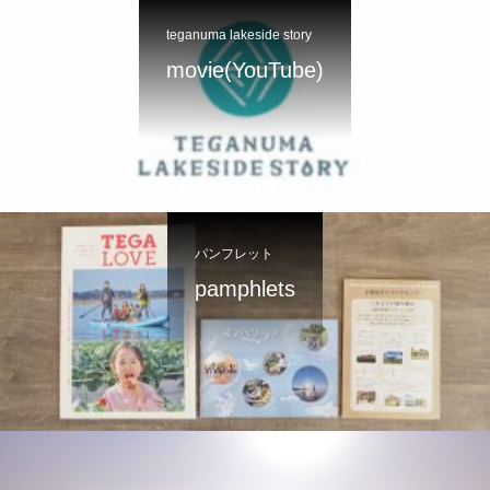
teganuma lakeside story
movie(YouTube)
パンフレット
pamphlets