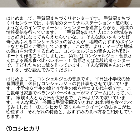
はじめまして、手賀沼まちづくりセンターです。
手賀沼まちづ
くりセンターでは、手賀沼のターミナルステーション・道の駅し
ょうなんのインフォメーションセンターを運営しながら、地域の
情報発信を行っています。
「手賀沼を訪れた人にこの地域をも
っと好きになってもらえたらいいな。」
そんな想いをもった好
奇心あふれるコンシェルジュの皆さんが、地域のおすすめポイン
トなどを日々ご案内しています。
この度、よりディープな地域
の魅力をお伝えするために、コンシェルジュの皆さんとWEBレ
ポートを作ることにしました。
第1回はコンシェルジュ・菅原さ
んによる新米食べ比べレポート！
菅原さんは普段給食センター
で、子どもたちのご飯を作っています。
そんな菅原さんのレポ
ートを、ぜひ読んでみてください！
——————————————————————————————
はじめまして、コンシェルジュの菅原です。
平日は小学校の給
食調理員、休日はコンシェルジュの
お仕事をさせて頂いていま
す。
小学校６年生の娘と４年生の娘を持つ３０代主婦です。
こ
こ数年は家族でベランダバーベキューがマイブームになっていま
す。
家族４人ともお米が大好きで、お米はガスで炊いていま
す。
そんな私が、今回は手賀沼周辺でとれたお米4種を食べ比べ
てみました！
①コシヒカリ
②ミルキークイーン
③ふさこがね
④粒すけ
それぞれの特徴と、おすすめの食べ方をご紹介してい
きます。
①コシヒカリ