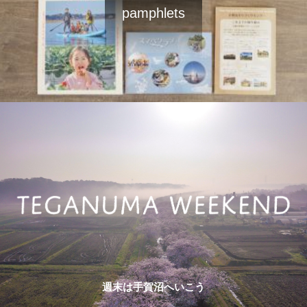
pamphlets
週末は手賀沼へいこう