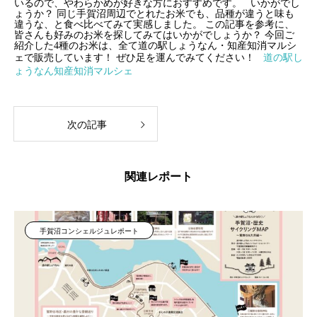
いるので、やわらかめが好きな方におすすめです。
いかがでし
ょうか？
同じ手賀沼周辺でとれたお米でも、品種が違うと味も
違うな、と食べ比べてみて実感しました。
この記事を参考に、
皆さんも好みのお米を探してみてはいかがでしょうか？
今回ご
紹介した4種のお米は、全て道の駅しょうなん・知産知消マルシ
ェで販売しています！
ぜひ足を運んでみてください！
道の駅し
ょうなん知産知消マルシェ
次の記事
関連レポート
手賀沼コンシェルジュレポート