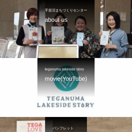
手賀沼まちづくりセンター
about us
teganuma lakeside story
movie(YouTube)
パンフレット