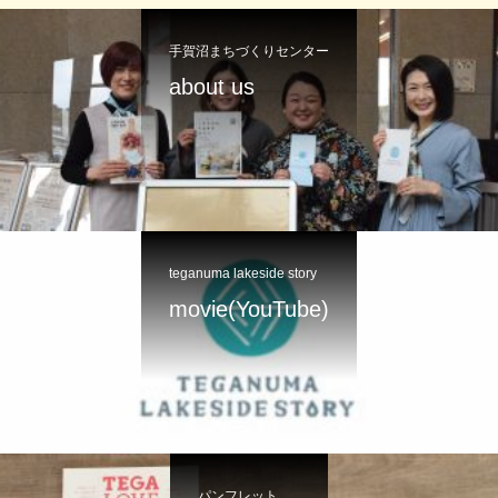
手賀沼まちづくりセンター
about us
teganuma lakeside story
movie(YouTube)
パンフレット