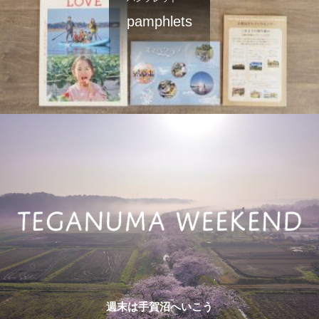
pamphlets
週末は手賀沼へいこう