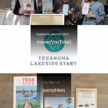
teganuma lakeside story
movie(YouTube)
パンフレット
pamphlets