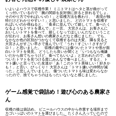
いよいよハウスで収穫作業！
ミニトマトはヘタと茎が曲がって
くっ付いているので「腕の関節を反対側に折ると折れるでしょ。
そのやり方でやればいいの！」と収穫方法を教わり、「表現が独
特だけどわかりやすい！」と思いました。
どのトマトを収穫す
ればいいのか尋ねると、「食卓に並んでいて嬉しくて、食べたく
なるようなトマトを選んで」と一言。
大宮さんは、お客さんに
おいしいトマトを食べて、嬉しくなってほしいんだなということ
が伝わり、お客さん想いの農家さんだなと感じました。
でも、
なかなか色の区別がつかなくて収穫するのは大変。
隣を見ると
大宮さんがすごい早さで進んでいて「うわ！すごい！さすがプ
ロ！」と思いました。
収穫の最中には傷ついたトマトや形が面
白いトマトを発見。
どうしたら良いか聞くと「いつもなら俺嫌
いだから捨てちゃうけど、食べてもいいよ」と言われたので、傷
ついたトマトを見つける度にみんなで食べました。
すると、ト
マト嫌いと言っていた友達が「あ！このトマト美味しい！好きか
も！」と言い、びっくり！
大宮さんは「トマト嫌いの仲間が減
った」と悲しんでいました。
傷ついたトマトも味は変わらなか
ったので、捨てちゃうのはもったいないなと感じました。
ゲーム感覚で袋詰め！遊び心のある農家さ
ん
収穫の後は袋詰め。
ビニールハウスの中から作業する場所まで
カゴいっぱいのトマトを運びました。
たくさん入っていたので