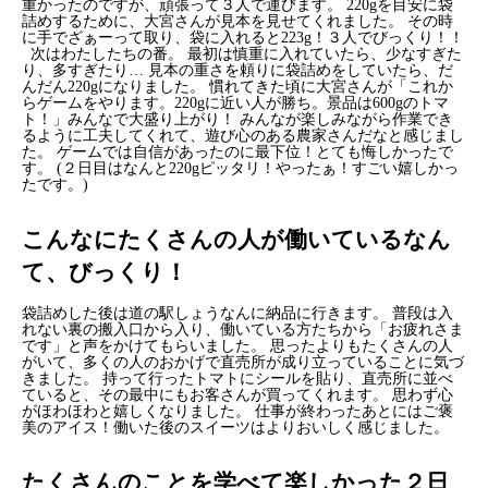
重かったのですが、頑張って３人で運びます。
220gを目安に袋
詰めするために、大宮さんが見本を見せてくれました。
その時
に手でざぁーって取り、袋に入れると223g！３人でびっくり！！
次はわたしたちの番。
最初は慎重に入れていたら、少なすぎた
り、多すぎたり…
見本の重さを頼りに袋詰めをしていたら、だ
んだん220gになりました。
慣れてきた頃に大宮さんが「これか
らゲームをやります。220gに近い人が勝ち。景品は600gのトマ
ト！」みんなで大盛り上がり！
みんなが楽しみながら作業でき
るように工夫してくれて、遊び心のある農家さんだなと感じまし
た。
ゲームでは自信があったのに最下位！とても悔しかったで
す。
(２日目はなんと220gピッタリ！やったぁ！すごい嬉しかっ
たです。)
こんなにたくさんの人が働いているなん
て、びっくり！
袋詰めした後は道の駅しょうなんに納品に行きます。
普段は入
れない裏の搬入口から入り、働いている方たちから「お疲れさま
です」と声をかけてもらいました。
思ったよりもたくさんの人
がいて、多くの人のおかげで直売所が成り立っていることに気づ
きました。
持って行ったトマトにシールを貼り、直売所に並べ
ていると、その
最中にもお客さんが買ってくれます。
思わず
心
がほわほわと嬉しくなりました。
仕事が終わったあとにはご褒
美のアイス！働いた後のスイーツはよりおいしく感じました。
たくさんのことを学べて楽しかった２日