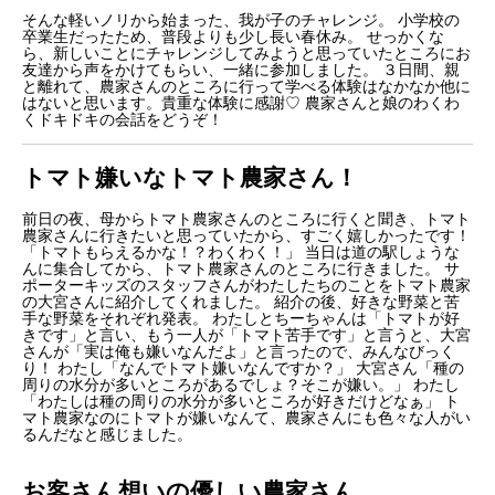
そんな軽いノリから始まった、我が子のチャレンジ。
小学校の
卒業生だったため、普段よりも少し長い春休み。
せっかくな
ら、新しいことにチャレンジしてみようと思っていたところにお
友達から声をかけてもらい、一緒に参加しました。
３日間、親
と離れて、農家さんのところに行って学べる体験はなかなか他に
はないと思います。貴重な体験に感謝♡
農家さんと娘のわくわ
くドキドキの会話をどうぞ！
トマト嫌いなトマト農家さん！
前日の夜、母からトマト農家さんのところに行くと聞き、トマト
農家さんに行きたいと思っていたから、すごく嬉しかったです！
「トマトもらえるかな！？わくわく！」
当日は道の駅しょうな
んに集合してから、トマト農家さんのところに行きました。
サ
ポーターキッズのスタッフさんがわ
たしたちのことをトマト農家
の大宮さんに紹介してくれました。
紹介の後、好きな野菜と苦
手な野菜をそれぞれ発表。
わたしとちーちゃんは「トマトが好
きです」と言い、もう一人が「トマト苦手です」と言うと、大宮
さんが「実は俺も嫌いなんだよ」と言ったので、みんなびっく
り！
わたし
「なんでトマト嫌いなんですか？」
大宮さん「種の
周りの
水分が多い
ところがあるでしょ？そこが嫌い。」
わたし
「わたしは種の周りの水分が多いところ
が好きだけどなぁ」
ト
マト農家なのにトマトが嫌いなんて、農家さんにも色々な人がい
るんだなと感じました。
お客さん想いの優しい農家さん