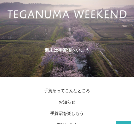
週末は手賀沼へいこう
手賀沼ってこんなところ
お知らせ
手賀沼を楽しもう
畑にいこう
T