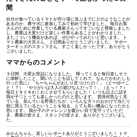
間
自分が食べているトマトが売り場に並ぶまでにどのようなことが
あるのか、農サポに参加してみて初めて学びました。
毎日お客
さんのために作業している農家さんってすごいなと尊敬しました
し、
農業は大変だけど楽しい作業もあることがわかりました。
またこういう機会があれば、ぜひやってみたいと思います。
ト
マト農家の大宮さん、２日間ありがとうございました。
サポー
ターキッズのスタッフさん、すごく楽しかったです。ありがとう
ございました。
ママからのコメント
３日間、大変お世話になりました。
帰ってくると毎日楽しそう
に体験したこと、聞いたことを話してくれて、なんだかわたしも
行った気に♪
「ちーちゃんがおしり見つけたの！」（どーゆーこ
と！？）
「やりがいは大人の遊びなんだって！」（えっ！？）
毎日ドキドキわくわくさせてもらいました！
いつも以上に話す
我が子♡とっても楽しかったのだと思います。
普段何気なく見
ている、並んでいる野菜たちが、いろんな方々のおかげで当たり
前に買えているということを知る、とても良い機会になったかと
思います。
我が子のチャレンジを暖かい目で見守っていただ
き、農家の皆さま、スタッフの皆さま、ありがとうございまし
た。
みかんちゃん、楽しいレポートありがとうございました！
トマ