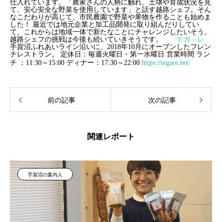
仕入れています。「農家さんの人柄に触れ、土壌や育成状況を見
て、安心安全な野菜を使用しています」と話す越路シェフ。そん
なこだわりが高じて、市民農園で野菜や果物を作ることも始めま
した！
最近では地元企業と加工品開発に取り組んだりしてい
て、これからは地域一体で新たなことにチャレンジしたいそう。
越路シェフの挑戦は今後も続いていきそうです。
テガ―レ
手賀沼ふれあいライン沿いに、2018年10月にオープンしたフレン
チレストラン。
定休日：毎週火曜日・第一水曜日
営業時間 ラン
チ ：11:30～15:00
ディナー：17:30～22:00
https://tegare.net/
前の記事
次の記事
関連レポート
手賀沼の案内人