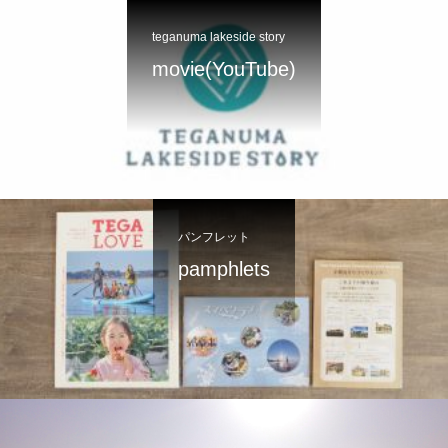
teganuma lakeside story
movie(YouTube)
パンフレット
pamphlets