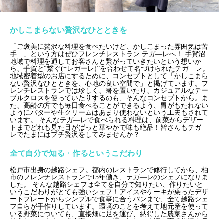
かしこまらない贅沢なひとときを
「ご褒美に贅沢な料理を食べたいけど、かしこまった雰囲気は苦
手…」という方はぜひフレンチレストラン テガ―レへ！
手賀沼
地域で料理を通してお客さんと繋がっていきたいという想いか
ら、手賀と“繋ぐ(=レガーレ)”を合わせて名づけられたテガ―レ。
地域密着型のお店にするために、コンセプトとして「かしこまら
ない贅沢なひとときを、心地の良い空間で」と掲げています。フ
レンチレストランでは珍しく、箸を置いたり、カジュアルなテー
ブルクロスを使っていたりするのも、そんなコンセプトから。ま
た、高齢の方でも毎日食べることができるよう、胃がもたれない
ようにバターや生クリームはあまり使わないという工夫もされて
います。
そんなテガ―レで食べられる料理は、前菜からデザー
トまでどれも見た目がぱっと華やかで味も絶品！皆さんもテガ―
レでたまにはプチ贅沢をしてみませんか？
全て自分で知る・作るというこだわり
松戸市出身の越路シェフ。都内のレストランで修行してから、柏
市のフレンチレストランで15年働き、テガ―レのシェフになりま
した。
そんな越路シェフは全てを自分で知りたい、作りたいと
いうこだわりがとても強いシェフ！アイスやケーキが乗ったデザ
ートプレートからシンプルで食事に合うパンまで、全て越路シェ
フ自らが手作りしています。環境のことを考えて地元産を使って
いる野菜についても、直接畑に足を運び、納得した農家さんから