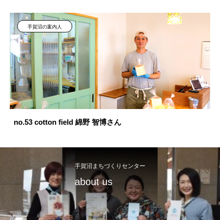
手賀沼の案内人
no.53 cotton field 綿野 智博さん
手賀沼まちづくりセンター
about us