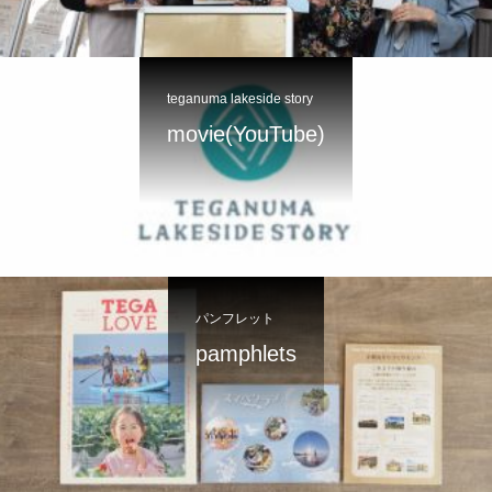
teganuma lakeside story
movie(YouTube)
パンフレット
pamphlets