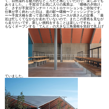
て、自然溢れる魅力的なところだと感じていたので、楽しみでも
ありました。」手賀沼でお気に入りの風景は、「曙橋の夕焼け」
と、さすが手賀沼ランナー！ベストロケーションをご存知です。
仕事が早く終わった日は、道の駅〜曙橋〜フィッシングセンタ
ー〜手賀大橋を渡って道の駅に戻るコースが原さんの定番。「最
近は忙しくてなかなか走れていないので、またこの景色を見なが
ら走りたいです。新しい挑戦をすることは楽しいですね。」 ま
もなくオープンする「てんと」の大きな三角屋根を笑顔で見上げ
ていました。