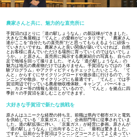
農家さんと共に、魅力的な直売所に
手賀沼のほとりに「道の駅しょうなん」の新設棟ができました。
大きな三角屋根は「てんと」の愛称がピッタリです。「農家さん
達がここを“自分たちの直売所”だと思ってもらえるように頑張っ
ていきたいですね。農家さんと良い関係が築いていければ、自然
とお客様に喜んでいただける場所に育っていくのではないでしょ
うか。」と原さん。直売所に掲示する農家紹介の写真も、自らの
足で地域を回って撮りました。
そんな「道の駅しょうなん」の
魅力は地元の農産物だけではありません。手賀沼ならではの「体
験プログラム」やアクティビティもチェックしたいところ。「て
んと」からすぐにサイクリングロードや遊歩道に行けるので、ラ
ンニングや散歩、サイクリングにも最適です。「てんと」では手
賀沼周辺で行っている農産物収穫体験、キャンプ、バーベキュ
ー、カヌー等の情報も発信しているので、「てんと」を拠点に四
季折々の手賀沼を楽しむことができます。
大好きな手賀沼で新たな挑戦を
原さんはユニークな経歴の持ち主。前職は県内で都市ガスと電気
を供給している「京葉ガス」にて、企画部門等に従事されていま
した。道の駅拡張に伴い、「京葉ガス」が経営に参画。原さんが
「道の駅しょうなん」に出向することに。「最初は驚きました。
ですが、以前から手賀沼はランニングコースとしてよく走ってい